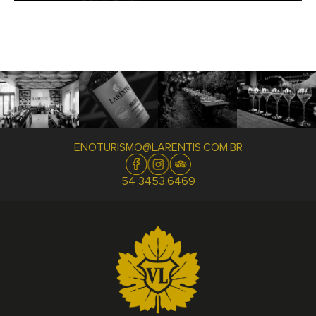
ENOTURISMO@LARENTIS.COM.BR
54 3453.6469