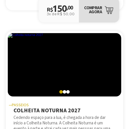
150
,00
COMPRAR
R$
AGORA
3x de R$ 50,00
PASSEIOS
COLHEITA NOTURNA 2027
Cedendo espaço para a lua, é chegada a hora de dar
início a Colheita Noturna. A Colheita Noturna é um
evento à parte e atrai cada vez mais pessoas para uma