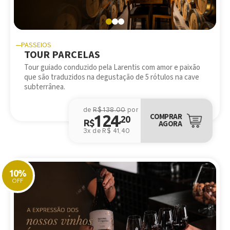
PASSEIOS
TOUR PARCELAS
Tour guiado conduzido pela Larentis com amor e paixão
que são traduzidos na degustação de 5 rótulos na cave
subterrânea.
de
R$ 138.00
por
124
COMPRAR
,20
R$
AGORA
3x de R$ 41,40
10%
OFF