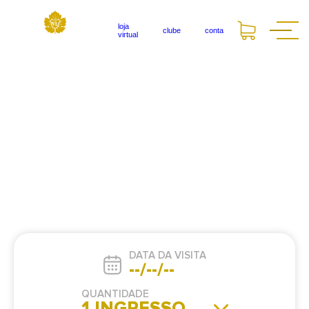
loja
clube
conta
virtual
DATA DA VISITA
--/--/--
QUANTIDADE