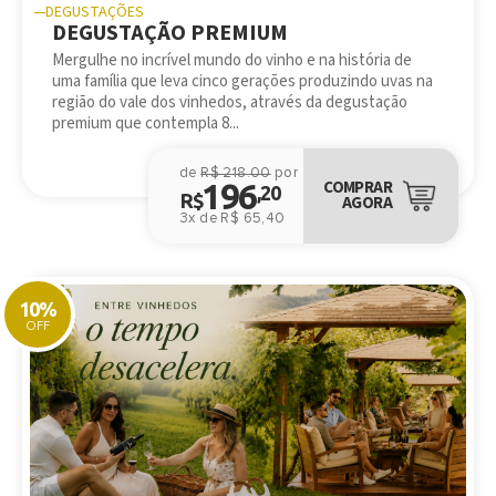
DEGUSTAÇÕES
DEGUSTAÇÃO PREMIUM
Mergulhe no incrível mundo do vinho e na história de
uma família que leva cinco gerações produzindo uvas na
região do vale dos vinhedos, através da degustação
premium que contempla 8...
de
R$ 218.00
por
196
COMPRAR
,20
R$
AGORA
3x de R$ 65,40
10%
OFF