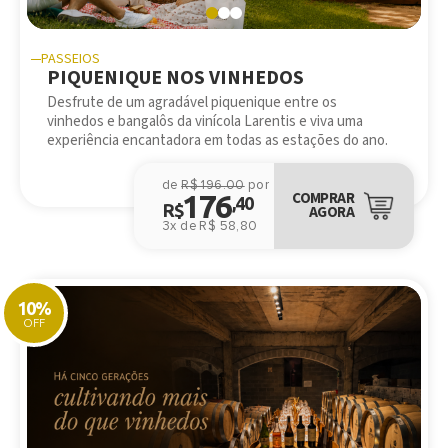
PASSEIOS
PIQUENIQUE NOS VINHEDOS
Desfrute de um agradável piquenique entre os
vinhedos e bangalôs da vinícola Larentis e viva uma
experiência encantadora em todas as estações do ano.
de
R$ 196.00
por
176
COMPRAR
,40
R$
AGORA
3x de R$ 58,80
10%
OFF