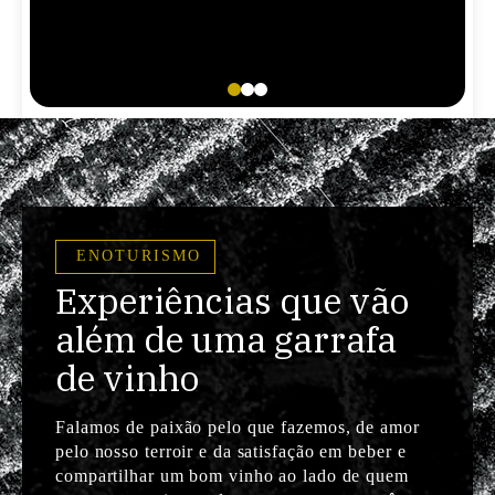
PASSEIOS
ENTRE VINHAS: CENÁRIO PARA FOTOS
NOS VINHEDOS
Registre seu momento nos vinhedos da Larentis. Uma
combinação perfeita de beleza, sofisticação e
natureza, ideal para quem busca eternizar momentos
ENOTURISMO
únicos em um ambiente deslumbrante.
Experiências que vão
além de uma garrafa
250
,00
COMPRAR
R$
AGORA
3x de R$ 83,33
de vinho
Falamos de paixão pelo que fazemos, de amor
pelo nosso terroir e da satisfação em beber e
compartilhar um bom vinho ao lado de quem