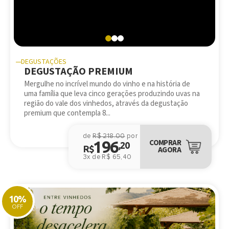
DEGUSTAÇÕES
DEGUSTAÇÃO PREMIUM
Mergulhe no incrível mundo do vinho e na história de
uma família que leva cinco gerações produzindo uvas na
região do vale dos vinhedos, através da degustação
premium que contempla 8...
de
R$ 218.00
por
196
COMPRAR
,20
R$
AGORA
3x de R$ 65,40
10%
OFF