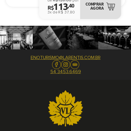
de
R$ 126.00
por
113
COMPRAR
,40
R$
AGORA
3x de R$ 37,80
ENOTURISMO@LARENTIS.COM.BR
54 3453.6469