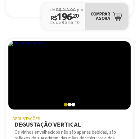
de
R$ 218.00
por
196
COMPRAR
,20
R$
AGORA
3x de R$ 65,40
DEGUSTAÇÕES
DEGUSTAÇÃO VERTICAL
Os vinhos envelhecidos não são apenas bebidas, são
reflexos de sua origem, das mãos do vinicultor e dos