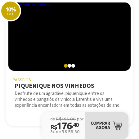
10%
OFF
PASSEIOS
PIQUENIQUE NOS VINHEDOS
Desfrute de um agradável piquenique entre os
vinhedos e bangalôs da vinícola Larentis e viva uma
experiência encantadora em todas as estações do ano.
de
R$ 196.00
por
176
COMPRAR
,40
R$
AGORA
3x de R$ 58,80