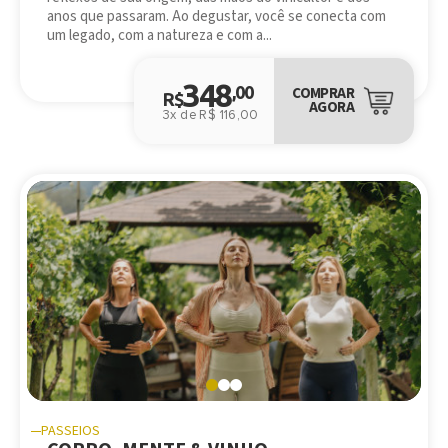
anos que passaram. Ao degustar, você se conecta com
um legado, com a natureza e com a...
348
,00
COMPRAR
R$
AGORA
3x de R$ 116,00
PASSEIOS