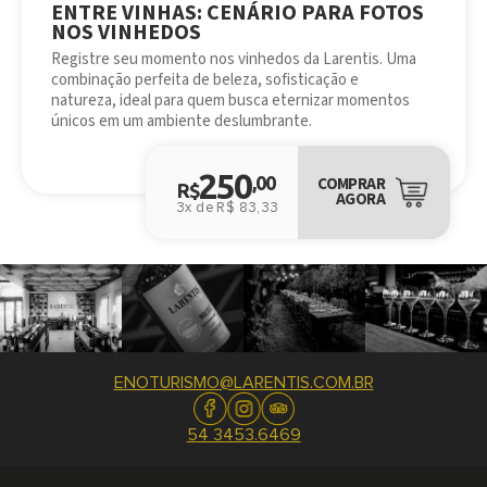
ENTRE VINHAS: CENÁRIO PARA FOTOS
NOS VINHEDOS
Registre seu momento nos vinhedos da Larentis. Uma
combinação perfeita de beleza, sofisticação e
natureza, ideal para quem busca eternizar momentos
únicos em um ambiente deslumbrante.
250
,00
COMPRAR
R$
AGORA
3x de R$ 83,33
ENOTURISMO@LARENTIS.COM.BR
54 3453.6469