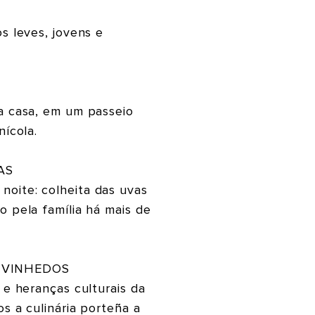
s leves, jovens e
da casa, em um passeio
nícola.
AS
oite: colheita das uvas
o pela família há mais de
 VINHEDOS
 e heranças culturais da
os a culinária porteña a