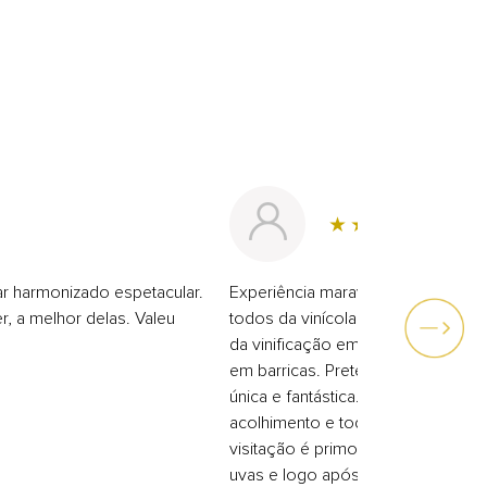
ar harmonizado espetacular.
Experiência maravilhosa. Fomos a
r, a melhor delas. Valeu
todos da vinícola. Aproveitamos 
da vinificação em cada etapa da vi
em barricas. Pretendemos voltar 
única e fantástica. A recepção de 
acolhimento e todo conhecimento
visitação é primoroso. Depois da v
uvas e logo após fomos saudados